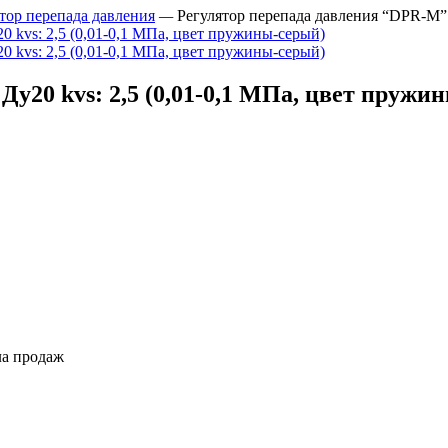
тор перепада давления
—
Регулятор перепада давления “DPR-M” 
у20 kvs: 2,5 (0,01-0,1 МПа, цвет пружи
ла продаж