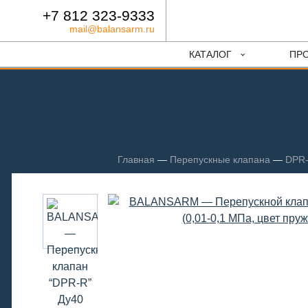
+7 812 323-9333
mail@balansarm.ru
КАТАЛОГ
ПР
Главная
—
Перепускные клапана
—
DPR-