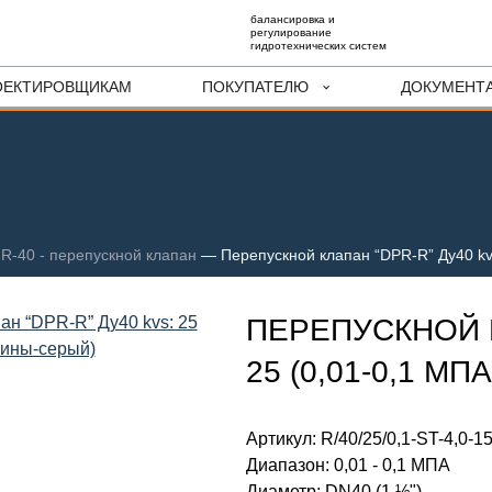
балансировка и
регулирование
гидротехнических систем
ОЕКТИРОВЩИКАМ
ПОКУПАТЕЛЮ
ДОКУМЕНТ
R-40 - перепускной клапан
—
Перепускной клапан “DPR-R” Ду40 kv
ПЕРЕПУСКНОЙ К
25 (0,01-0,1 М
Артикул:
R/40/25/0,1-ST-4,0-1
Диапазон
:
0,01 - 0,1 МПА
Диаметр
:
DN40 (1 ½")