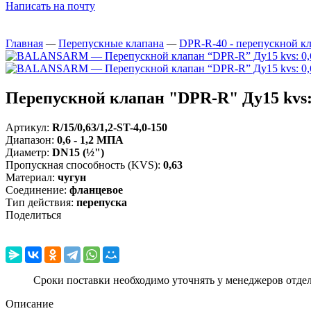
Написать на почту
Главная
—
Перепускные клапана
—
DPR-R-40 - перепускной к
Перепускной клапан "DPR-R" Ду15 kvs: 
Артикул:
R/15/0,63/1,2-ST-4,0-150
Диапазон
:
0,6 - 1,2 МПА
Диаметр
:
DN15 (½")
Пропускная способность (KVS)
:
0,63
Материал
:
чугун
Соединение
:
фланцевое
Тип действия
:
перепуска
Поделиться
Сроки поставки необходимо уточнять у менеджеров отде
Описание