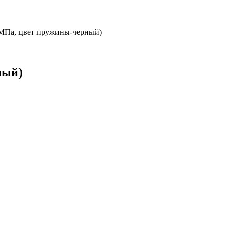
2 МПа, цвет пружины-черный)
ный)