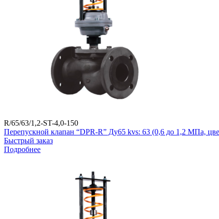
R/65/63/1,2-ST-4,0-150
Перепускной клапан “DPR-R” Ду65 kvs: 63 (0,6 до 1,2 МПа, ц
Быстрый заказ
Подробнее