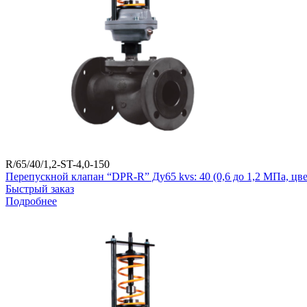
R/65/40/1,2-ST-4,0-150
Перепускной клапан “DPR-R” Ду65 kvs: 40 (0,6 до 1,2 МПа, ц
Быстрый заказ
Подробнее