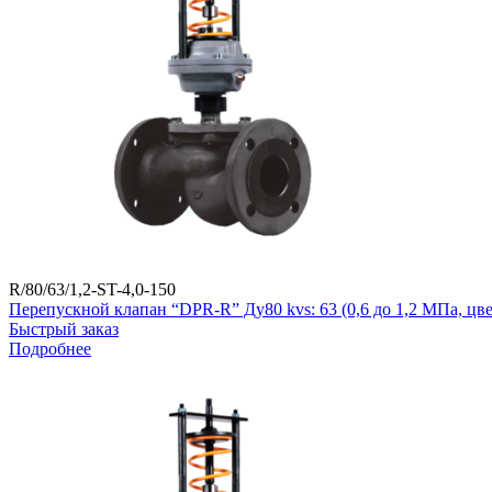
R/80/63/1,2-ST-4,0-150
Перепускной клапан “DPR-R” Ду80 kvs: 63 (0,6 до 1,2 МПа, ц
Быстрый заказ
Подробнее