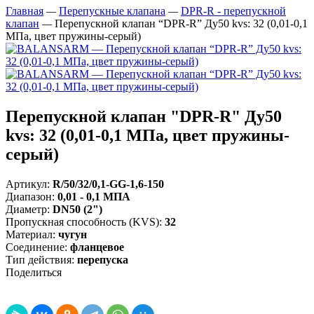
Главная
—
Перепускные клапана
—
DPR-R - перепускной
клапан
—
Перепускной клапан “DPR-R” Ду50 kvs: 32 (0,01-0,1
МПа, цвет пружины-серый)
Перепускной клапан "DPR-R" Ду50
kvs: 32 (0,01-0,1 МПа, цвет пружины-
серый)
Артикул:
R/50/32/0,1-GG-1,6-150
Диапазон
:
0,01 - 0,1 МПА
Диаметр
:
DN50 (2")
Пропускная способность (KVS)
:
32
Материал
:
чугун
Соединение
:
фланцевое
Тип действия
:
перепуска
Поделиться