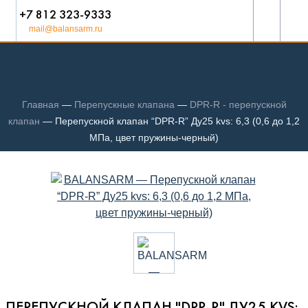
+7 812 323-9333
mail@balansarm.ru
Главная
—
Перепускные клапана
—
DPR-R - перепускной
клапан
—
Перепускной клапан “DPR-R” Ду25 kvs: 6,3 (0,6 до 1,2
МПа, цвет пружины-черный)