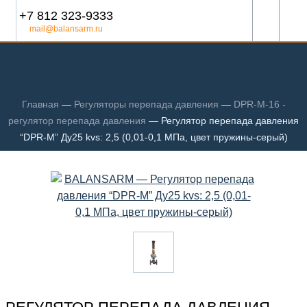
+7 812 323-9333
mail@balansarm.ru
Главная
—
Регуляторы перепада давления
—
DPR-M-16 -
регулятор перепада давления
—
Регулятор перепада давления
“DPR-M” Ду25 kvs: 2,5 (0,01-0,1 МПа, цвет пружины-серый)