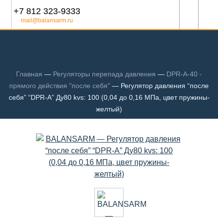
+7 812 323-9333
mail@balansarm.ru
Главная
—
Регуляторы перепада давления
—
DPR-A-40 -
прямого действия "после себя"
—
Регулятор давления “после
себя” “DPR-A” Ду80 kvs: 100 (0,04 до 0,16 МПа, цвет пружины-
желтый)