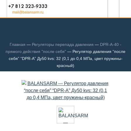
+7 812 323-9333
mail@balansarm.ru
Главная
—
Регуляторы перепада давления
—
DPR-A-40 -
прямого действия "после себя"
—
Регулятор давления “после
себя” “DPR-A” Ду50 kvs: 32 (0,1 до 0,4 МПа, цвет пружины-
красный)