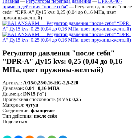
Главная
—
Регуляторы перепада давления
—
DPR-A-40 -
прямого действия "после себя"
—
Регулятор давления “после
себя” “DPR-A” Ду15 kvs: 0,25 (0,04 до 0,16 МПа, цвет
пружины-желтый)
Регулятор давления "после себя"
"DPR-A" Ду15 kvs: 0,25 (0,04 до 0,16
МПа, цвет пружины-желтый)
Артикул:
A/15/0,25/0,16-HG-2,5-220
Диапазон
:
0,04 - 0,16 МПА
Диаметр
:
DN15 (½")
Пропускная способность (KVS)
:
0,25
Материал
:
чугун
Соединение
:
фланцевое
Тип действия
:
после себя
Поделиться