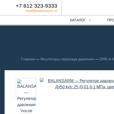
+7 812 323-9333
mail@balansarm.ru
КАТАЛОГ
ПР
Главная
—
Регуляторы перепада давления
—
DPR-A-4