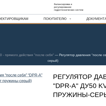
балансировка и
регулирование
гидротехнических систем
ОЕКТИРОВЩИКАМ
ПОКУПАТЕЛЮ
ДОКУМЕНТ
0 - прямого действия "после себя"
—
Регулятор давления “после се
серый)
РЕГУЛЯТОР ДА
"DPR-A" ДУ50 KV
ПРУЖИНЫ-СЕР