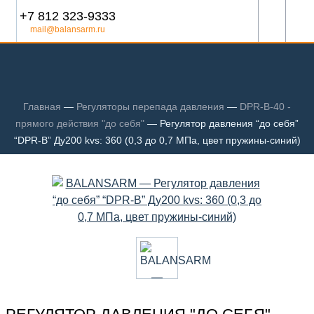
+7 812 323-9333
mail@balansarm.ru
Главная
—
Регуляторы перепада давления
—
DPR-B-40 -
прямого действия "до себя"
—
Регулятор давления “до себя”
“DPR-B” Ду200 kvs: 360 (0,3 до 0,7 МПа, цвет пружины-синий)