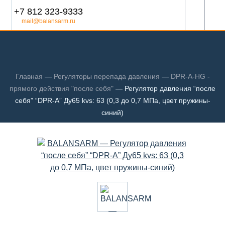
+7 812 323-9333
mail@balansarm.ru
Главная
—
Регуляторы перепада давления
—
DPR-A-HG -
прямого действия "после себя"
—
Регулятор давления “после
себя” “DPR-A” Ду65 kvs: 63 (0,3 до 0,7 МПа, цвет пружины-
синий)