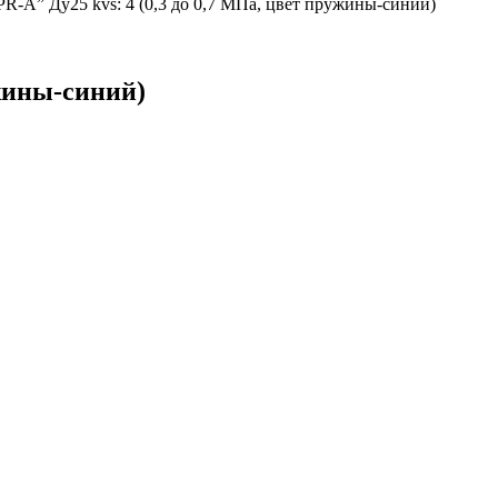
PR-A” Ду25 kvs: 4 (0,3 до 0,7 МПа, цвет пружины-синий)
ужины-синий)