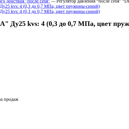
о действия "после себя"
—
Регулятор давления “после себя” “D
A" Ду25 kvs: 4 (0,3 до 0,7 МПа, цвет пр
ла продаж