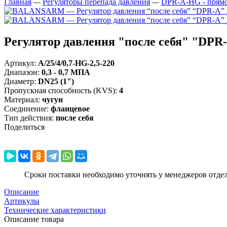
Главная
—
Регуляторы перепада давления
—
DPR-A-HG - прямог
Регулятор давления "после себя" "DPR-
Артикул:
A/25/4/0,7-HG-2,5-220
Диапазон
:
0,3 - 0,7 МПА
Диаметр
:
DN25 (1")
Пропускная способность (KVS)
:
4
Материал
:
чугун
Соединение
:
фланцевое
Тип действия
:
после себя
Поделиться
Сроки поставки необходимо уточнять у менеджеров отде
Описание
Артикулы
Технические характеристики
Описание товара