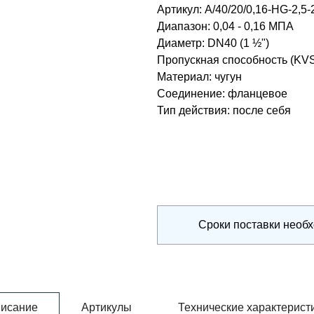
Артикул:
A/40/20/0,16-HG-2,5-
Диапазон
:
0,04 - 0,16 МПА
Диаметр
:
DN40 (1 ½")
Пропускная способность (KV
Материал
:
чугун
Соединение
:
фланцевое
Тип действия
:
после себя
Сроки поставки необ
исание
Артикулы
Технические характерист