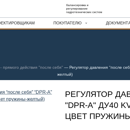
балансировка и
регулирование
гидротехнических систем
ОЕКТИРОВЩИКАМ
ПОКУПАТЕЛЮ
ДОКУМЕНТ
- прямого действия "после себя"
—
Регулятор давления “после себя
желтый)
РЕГУЛЯТОР ДА
"DPR-A" ДУ40 KV
ЦВЕТ ПРУЖИН