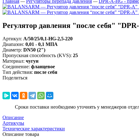
Главная
—
Регуляторы перепада давления
—
DPR-A-HG - прямог
Регулятор давления "после себя" "DPR-
Артикул:
A/50/25/0,1-HG-2,5-220
Диапазон
:
0,01 - 0,1 МПА
Диаметр
:
DN50 (2")
Пропускная способность (KVS)
:
25
Материал
:
чугун
Соединение
:
фланцевое
Тип действия
:
после себя
Поделиться
Сроки поставки необходимо уточнять у менеджеров отде
Описание
Артикулы
Технические характеристики
Описание товара