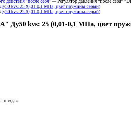
о действия "после себя"
—
Регулятор давления “после себя” “D
A" Ду50 kvs: 25 (0,01-0,1 МПа, цвет пру
ла продаж