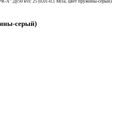
PR-A” Ду50 kvs: 25 (0,01-0,1 МПа, цвет пружины-серый)
жины-серый)