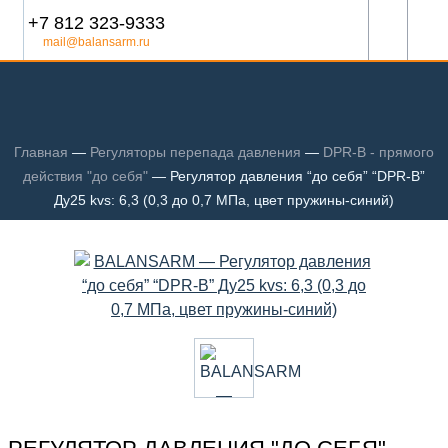
+7 812 323-9333
mail@balansarm.ru
Главная
—
Регуляторы перепада давления
—
DPR-B - прямого
действия "до себя"
—
Регулятор давления “до себя” “DPR-B”
Ду25 kvs: 6,3 (0,3 до 0,7 МПа, цвет пружины-синий)