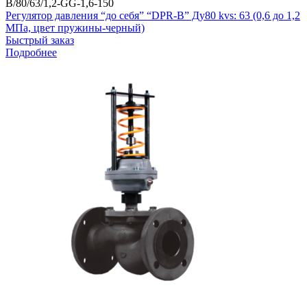
B/80/63/1,2-GG-1,6-150
Регулятор давления “до себя” “DPR-B” Ду80 kvs: 63 (0,6 до 1,2
МПа, цвет пружины-черный)
Быстрый заказ
Подробнее