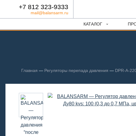
+7 812 323-9333
mail@balansarm.ru
КАТАЛОГ
ПР
Главная
—
Регуляторы перепада давления
—
DPR-A-220