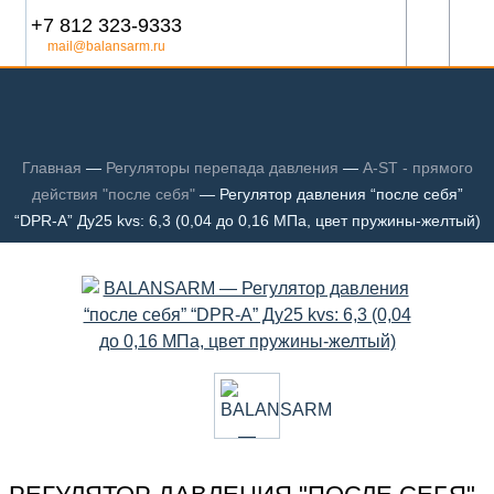
+7 812 323-9333
mail@balansarm.ru
Главная
—
Регуляторы перепада давления
—
A-ST - прямого
действия "после себя"
—
Регулятор давления “после себя”
“DPR-A” Ду25 kvs: 6,3 (0,04 до 0,16 МПа, цвет пружины-желтый)