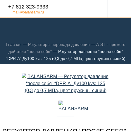
+7 812 323-9333
mail@balansarm.ru
Главная
—
Регуляторы перепада давления
—
A-ST - прямого
действия "после себя"
—
Регулятор давления “после себя”
“DPR-A” Ду100 kvs: 125 (0,3 до 0,7 МПа, цвет пружины-синий)