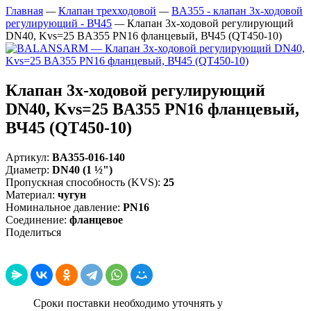
Главная
—
Клапан трехходовой
—
BA355 - клапан 3х-ходовой
регулирующий - ВЧ45
—
Клапан 3х-ходовой регулирующий
DN40, Kvs=25 BA355 PN16 фланцевый, ВЧ45 (QT450-10)
Клапан 3х-ходовой регулирующий
DN40, Kvs=25 BA355 PN16 фланцевый,
ВЧ45 (QT450-10)
Артикул:
BA355-016-140
Диаметр
:
DN40 (1 ½")
Пропускная способность (KVS)
:
25
Материал
:
чугун
Номинальное давление
:
PN16
Соединение
:
фланцевое
Поделиться
Сроки поставки необходимо уточнять у