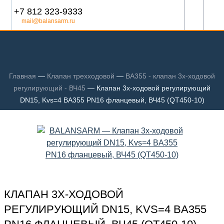
+7 812 323-9333
mail@balansarm.ru
Главная
—
Клапан трехходовой
—
BA355 - клапан 3х-ходовой
регулирующий - ВЧ45
—
Клапан 3х-ходовой регулирующий
DN15, Kvs=4 BA355 PN16 фланцевый, ВЧ45 (QT450-10)
КЛАПАН 3Х-ХОДОВОЙ
РЕГУЛИРУЮЩИЙ DN15, KVS=4 BA355