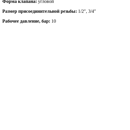
Форма клапана:
угловой
Размер присоединительной резьбы:
1/2″, 3/4″
Рабочее давление, бар:
10
Температура рабочей среды, °C:
110
Пропускная способность, м³/ч:
1,2
Резьба под термоголовку:
М30х1,5
балансировка и регулирование
гидротехнических систем
Тел.:
+7 812 323-9333
Проектировщикам
Доставка / Отправка
Оплата / Поставка
Наш
Склад и офис в
г. Санкт-Петербург
ул. Софийская, д. 14, корп. 2Б, оф. 205
Как добраться
Склад
в Ленинградской обл.
ЛО, пгт им. Свердлова, Петрова Дача, 27
Как добраться
Время работы
с 9:00 - 18:00,
ПТ до с 9:00 - 17:00