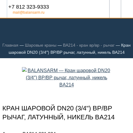
+7 812 323-9333
mail@balansarm.ru
Главная
—
Шаровые краны
—
BA214 - кран вр/вр - рычаг
—
Кран
шаровой DN20 (3/4″) ВР/ВР рычаг, латунный, никель BA214
КРАН ШАРОВОЙ DN20 (3/4") ВР/ВР
РЫЧАГ, ЛАТУННЫЙ, НИКЕЛЬ BA214